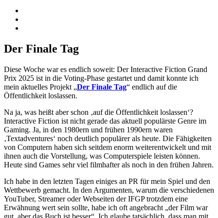
RSS-
Feed
Mein
YouTube-
Mein
Kanal
Instagramm
Der Finale Tag
Diese Woche war es endlich soweit: Der Interactive Fiction Grand
Prix 2025 ist in die Voting-Phase gestartet und damit konnte ich
mein aktuelles Projekt „
Der Finale Tag
“ endlich auf die
Öffentlichkeit loslassen.
Na ja, was heißt aber schon ‚auf die Öffentlichkeit loslassen‘?
Interactive Fiction ist nicht gerade das aktuell populärste Genre im
Gaming. Ja, in den 1980ern und frühen 1990ern waren
‚Textadventures‘ noch deutlich populärer als heute. Die Fähigkeiten
von Computern haben sich seitdem enorm weiterentwickelt und mit
ihnen auch die Vorstellung, was Computerspiele leisten können.
Heute sind Games sehr viel filmhafter als noch in den frühen Jahren.
Ich habe in den letzten Tagen einiges an PR für mein Spiel und den
Wettbewerb gemacht. In den Argumenten, warum die verschiedenen
YouTuber, Streamer oder Webseiten der IFGP trotzdem eine
Erwähnung wert sein sollte, habe ich oft angebracht „der Film war
gut, aber das Buch ist besser“. Ich glaube tatsächlich, dass man mit