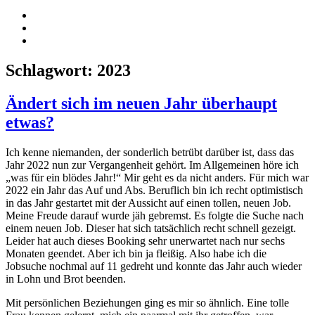
RSS-
Feed
Mein
YouTube-
Mein
Kanal
Instagramm
Schlagwort:
2023
Ändert sich im neuen Jahr überhaupt
etwas?
Ich kenne niemanden, der sonderlich betrübt darüber ist, dass das
Jahr 2022 nun zur Vergangenheit gehört. Im Allgemeinen höre ich
„was für ein blödes Jahr!“ Mir geht es da nicht anders. Für mich war
2022 ein Jahr das Auf und Abs. Beruflich bin ich recht optimistisch
in das Jahr gestartet mit der Aussicht auf einen tollen, neuen Job.
Meine Freude darauf wurde jäh gebremst. Es folgte die Suche nach
einem neuen Job. Dieser hat sich tatsächlich recht schnell gezeigt.
Leider hat auch dieses Booking sehr unerwartet nach nur sechs
Monaten geendet. Aber ich bin ja fleißig. Also habe ich die
Jobsuche nochmal auf 11 gedreht und konnte das Jahr auch wieder
in Lohn und Brot beenden.
Mit persönlichen Beziehungen ging es mir so ähnlich. Eine tolle