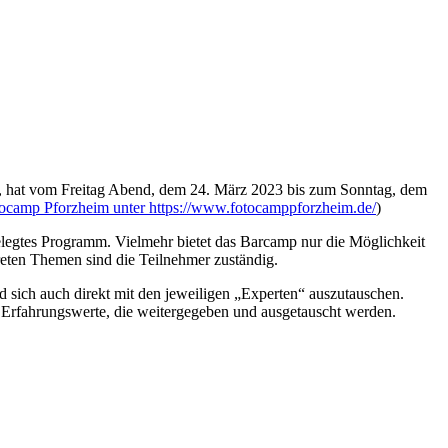
ert, hat vom Freitag Abend, dem 24. März 2023 bis zum Sonntag, dem
Fotocamp Pforzheim unter https://www.fotocamppforzheim.de/
)
elegtes Programm. Vielmehr bietet das Barcamp nur die Möglichkeit
reten Themen sind die Teilnehmer zuständig.
nd sich auch direkt mit den jeweiligen „Experten“ auszutauschen.
en Erfahrungswerte, die weitergegeben und ausgetauscht werden.