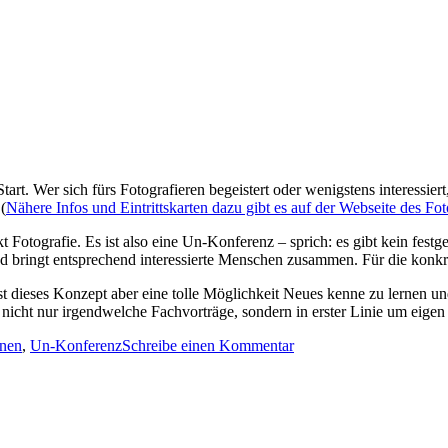
tart. Wer sich fürs Fotografieren begeistert oder wenigstens interessi
(
Nähere Infos und Eintrittskarten dazu gibt es auf der Webseite des 
tografie. Es ist also eine Un-Konferenz – sprich: es gibt kein festg
 und bringt entsprechend interessierte Menschen zusammen. Für die konk
ist dieses Konzept aber eine tolle Möglichkeit Neues kenne zu lernen u
r nicht nur irgendwelche Fachvorträge, sondern in erster Linie um eig
zu
rnen
,
Un-Konferenz
Schreibe einen Kommentar
Dieses
Jahr
ist
wieder
Fotocamp