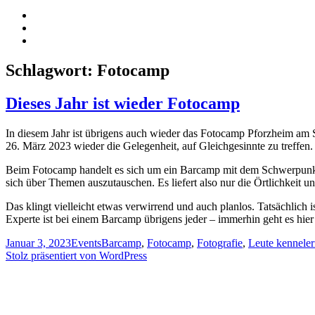
RSS-
Feed
Mein
YouTube-
Mein
Kanal
Instagramm
Schlagwort:
Fotocamp
Dieses Jahr ist wieder Fotocamp
In diesem Jahr ist übrigens auch wieder das Fotocamp Pforzheim am S
26. März 2023 wieder die Gelegenheit, auf Gleichgesinnte zu treffen. 
Beim Fotocamp handelt es sich um ein Barcamp mit dem Schwerpunkt Fo
sich über Themen auszutauschen. Es liefert also nur die Örtlichkeit
Das klingt vielleicht etwas verwirrend und auch planlos. Tatsächlich 
Experte ist bei einem Barcamp übrigens jeder – immerhin geht es hie
Veröffentlicht
Kategorien
Schlagwörter
Januar 3, 2023
Events
Barcamp
,
Fotocamp
,
Fotografie
,
Leute kennele
am
Stolz präsentiert von WordPress